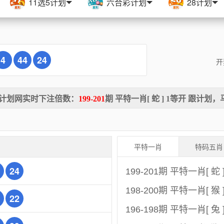
11选5计划
六合彩计划
28计划
4
44
24
开
票计划网实时下注倍数：
199-201
期 平特一肖[ 蛇 ] 1等开
跟计划，
平特一肖
特码五肖
24
199-201期 平特一肖[ 蛇 
198-200期 平特一肖[ 猴 
22
196-198期 平特一肖[ 兔 