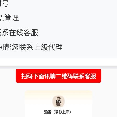
封号
票管理
联系在线客服
间帮您联系上级代理
扫码下面讯聊二维码联系客服