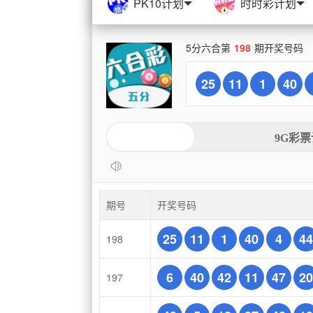
PK10计划
时时彩计划
5分六合第
198
期开奖号码
25
11
1
40
9G彩
期号
开奖号码
25
11
1
40
4
44
198
6
40
42
11
47
20
197