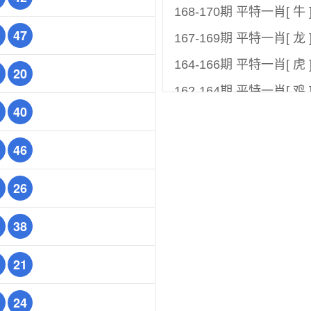
168-170期 平特一肖[ 牛 
47
167-169期 平特一肖[ 龙 
164-166期 平特一肖[ 虎 
20
162-164期 平特一肖[ 鸡 
40
160-162期 平特一肖[ 兔 
158-160期 平特一肖[ 狗 
46
26
38
21
24